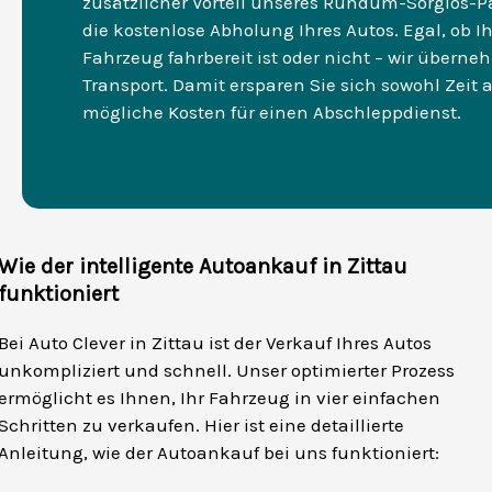
zusätzlicher Vorteil unseres Rundum-Sorglos-Pa
die kostenlose Abholung Ihres Autos. Egal, ob Ih
Fahrzeug fahrbereit ist oder nicht – wir übern
Transport. Damit ersparen Sie sich sowohl Zeit 
mögliche Kosten für einen Abschleppdienst.
Wie der intelligente Autoankauf in Zittau
funktioniert
Bei Auto Clever in Zittau ist der Verkauf Ihres Autos
unkompliziert und schnell. Unser optimierter Prozess
ermöglicht es Ihnen, Ihr Fahrzeug in vier einfachen
Schritten zu verkaufen. Hier ist eine detaillierte
Anleitung, wie der Autoankauf bei uns funktioniert: