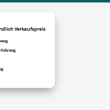
ndlich Verkaufspreis
bung
Erfahrung
ng