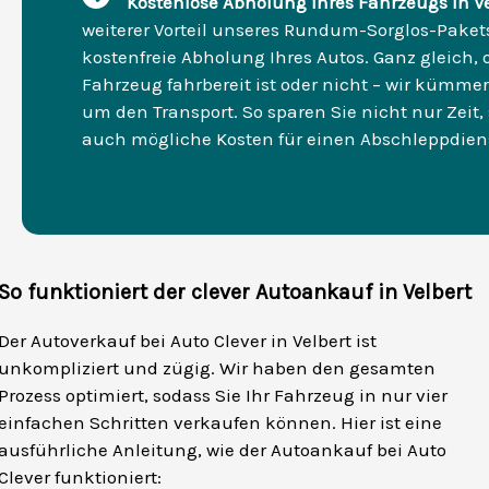
Kostenlose Abholung Ihres Fahrzeugs in Ve
weiterer Vorteil unseres Rundum-Sorglos-Pakets
kostenfreie Abholung Ihres Autos. Ganz gleich, 
Fahrzeug fahrbereit ist oder nicht – wir kümme
um den Transport. So sparen Sie nicht nur Zeit,
auch mögliche Kosten für einen Abschleppdien
So funktioniert der clever Autoankauf in Velbert
Der Autoverkauf bei Auto Clever in Velbert ist
unkompliziert und zügig. Wir haben den gesamten
Prozess optimiert, sodass Sie Ihr Fahrzeug in nur vier
einfachen Schritten verkaufen können. Hier ist eine
ausführliche Anleitung, wie der Autoankauf bei Auto
Clever funktioniert: