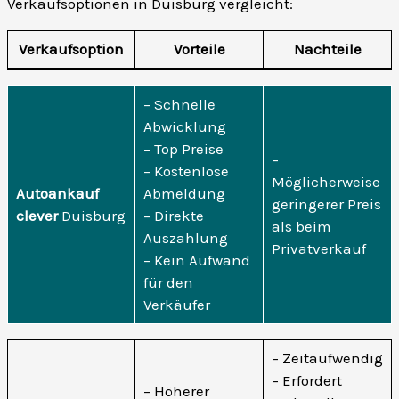
Verkaufsoptionen in Duisburg vergleicht:
Verkaufsoption
Vorteile
Nachteile
– Schnelle
Abwicklung
– Top Preise
–
– Kostenlose
Möglicherweise
Autoankauf
Abmeldung
geringerer Preis
clever
Duisburg
– Direkte
als beim
Auszahlung
Privatverkauf
– Kein Aufwand
für den
Verkäufer
– Zeitaufwendig
– Erfordert
– Höherer