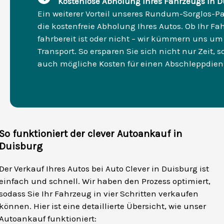
Kostenlose Abholung Ihres Fahrzeugs in D
Ein weiterer Vorteil unseres Rundum-Sorglos-Pa
die kostenfreie Abholung Ihres Autos. Ob Ihr Fa
fahrbereit ist oder nicht – wir kümmern uns um
Transport. So ersparen Sie sich nicht nur Zeit, 
auch mögliche Kosten für einen Abschleppdien
So funktioniert der clever Autoankauf in
Duisburg
Der Verkauf Ihres Autos bei Auto Clever in Duisburg ist
einfach und schnell. Wir haben den Prozess optimiert,
sodass Sie Ihr Fahrzeug in vier Schritten verkaufen
können. Hier ist eine detaillierte Übersicht, wie unser
Autoankauf funktioniert: