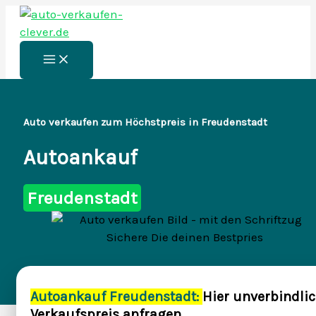
Zum
Inhalt
springen
Main
Menu
Auto verkaufen zum Höchstpreis in Freudenstadt
Autoankauf
Freudenstadt
Autoankauf Freudenstadt:
Hier unverbindli
Verkaufspreis anfragen