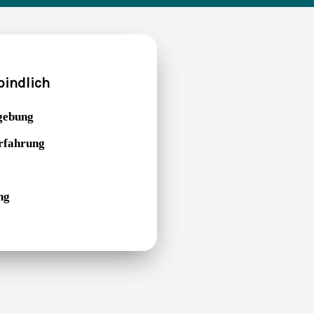
bindlich
gebung
Erfahrung
ng