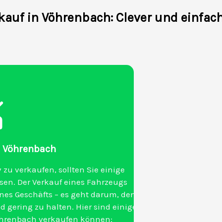
auf in Vöhrenbach: Clever und einfac
in Vöhrenbach
 zu verkaufen, sollten Sie einige
ssen. Der Verkauf eines Fahrzeugs
nes Geschäfts – es geht darum, den
 gering zu halten. Hier sind einige
 Vöhrenbach verkaufen können: