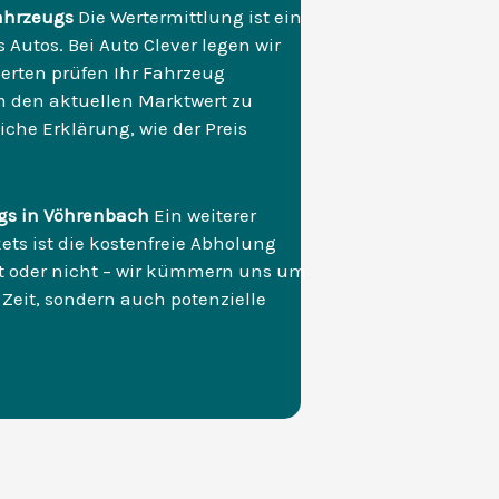
ahrzeugs
Die Wertermittlung ist ein
s Autos. Bei Auto Clever legen wir
erten prüfen Ihr Fahrzeug
 den aktuellen Marktwert zu
che Erklärung, wie der Preis
gs in Vöhrenbach
Ein weiterer
s ist die kostenfreie Abholung
ist oder nicht – wir kümmern uns um
 Zeit, sondern auch potenzielle