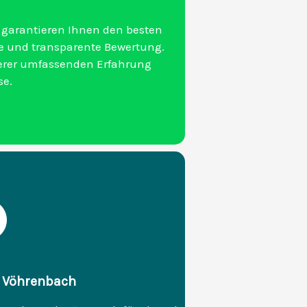
 garantieren Ihnen den besten
ire und transparente Bewertung.
erer umfassenden Erfahrung
se.
n Vöhrenbach