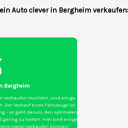
ein Auto clever in Bergheim verkaufen:
 in Bergheim
er verkaufen möchten, sind einige
. Der Verkauf eines Fahrzeugs ist
ang – es geht darum, den optimalen
 gering zu halten. Hier sind einige
gheim clever verkaufen können: