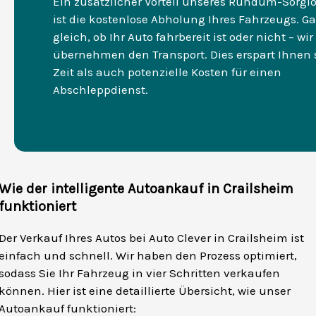
Ein zusätzlicher Vorteil unseres Rundum-Sorgl
ist die kostenlose Abholung Ihres Fahrzeugs. G
gleich, ob Ihr Auto fahrbereit ist oder nicht – wir
übernehmen den Transport. Dies erspart Ihnen
Zeit als auch potenzielle Kosten für einen
Abschleppdienst.
Wie der intelligente Autoankauf in Crailsheim
funktioniert
Der Verkauf Ihres Autos bei Auto Clever in Crailsheim ist
einfach und schnell. Wir haben den Prozess optimiert,
sodass Sie Ihr Fahrzeug in vier Schritten verkaufen
können. Hier ist eine detaillierte Übersicht, wie unser
Autoankauf funktioniert: