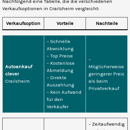
Nachfolgend eine Tabelle, die die verschiedenen
Verkaufsoptionen in Crailsheim vergleicht:
Verkaufsoption
Vorteile
Nachteile
– Schnelle
Abwicklung
– Top Preise
–
– Kostenlose
Autoankauf
Möglicherweise
Abmeldung
clever
geringerer Preis
– Direkte
Crailsheim
als beim
Auszahlung
Privatverkauf
– Kein Aufwand
für den
Verkäufer
– Zeitaufwendig