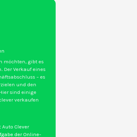
en
n möchten, gibt es
. Der Verkauf eines
häftsabschluss – es
rzielen und den
ier sind einige
clever verkaufen
 Auto Clever
gabe der Online-