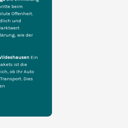
hritte beim
olute Offenheit.
ndlich und
arktwert
lärung, wie der
 Wildeshausen
Ein
kets ist die
ch, ob Ihr Auto
Transport. Dies
nen