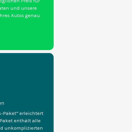
glichen Preis für
daten und unsere
hres Autos genau
en
Paket“ erleichtert
Paket enthält alle
und unkomplizierten