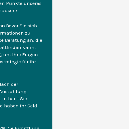
alen Punkte unseres
hausen:
fon
Bevor Sie sich
formationen zu
se Beratung an, die
tattfinden kann.
, um Ihre Fragen
trategie für Ihr
Nach der
e Auszahlung
 in bar – Sie
d haben Ihr Geld
ugs
Die Ermittlung