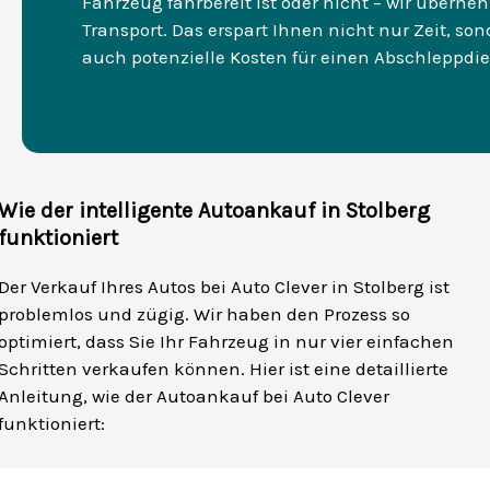
Fahrzeug fahrbereit ist oder nicht – wir übern
Transport. Das erspart Ihnen nicht nur Zeit, so
auch potenzielle Kosten für einen Abschleppdie
Wie der intelligente Autoankauf in Stolberg
funktioniert
Der Verkauf Ihres Autos bei Auto Clever in Stolberg ist
problemlos und zügig. Wir haben den Prozess so
optimiert, dass Sie Ihr Fahrzeug in nur vier einfachen
Schritten verkaufen können. Hier ist eine detaillierte
Anleitung, wie der Autoankauf bei Auto Clever
funktioniert: