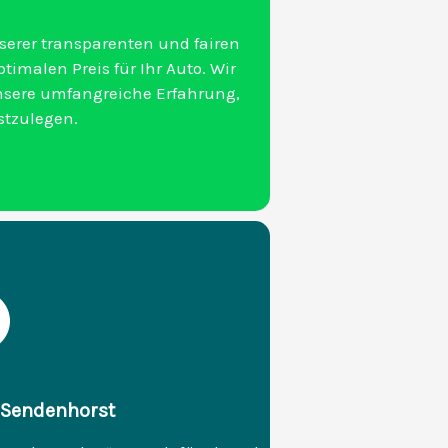
serer transparenten und fairen
imalen Preis für Ihr Auto. Wir
sere umfangreiche Erfahrung,
stzulegen.
n Sendenhorst