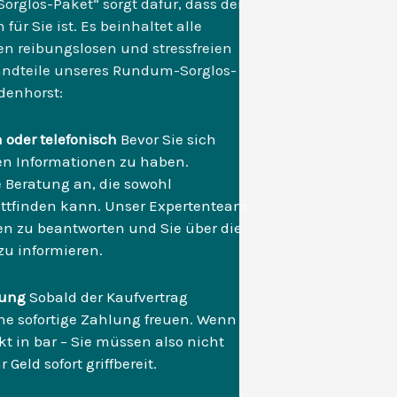
rglos-Paket“ sorgt dafür, dass der
ür Sie ist. Es beinhaltet alle
en reibungslosen und stressfreien
standteile unseres Rundum-Sorglos-
denhorst:
 oder telefonisch
Bevor Sie sich
nten Informationen zu haben.
e Beratung an, die sowohl
tattfinden kann. Unser Expertenteam
en zu beantworten und Sie über die
zu informieren.
hlung
Sobald der Kaufvertrag
ine sofortige Zahlung freuen. Wenn
kt in bar – Sie müssen also nicht
eld sofort griffbereit.