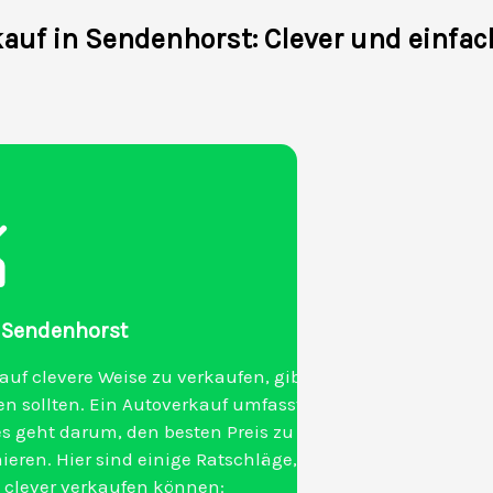
auf in Sendenhorst: Clever und einfac
n Sendenhorst
uf clevere Weise zu verkaufen, gibt
en sollten. Ein Autoverkauf umfasst
es geht darum, den besten Preis zu
en. Hier sind einige Ratschläge,
t clever verkaufen können: