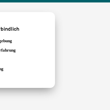
rbindlich
gebung
Erfahrung
ng