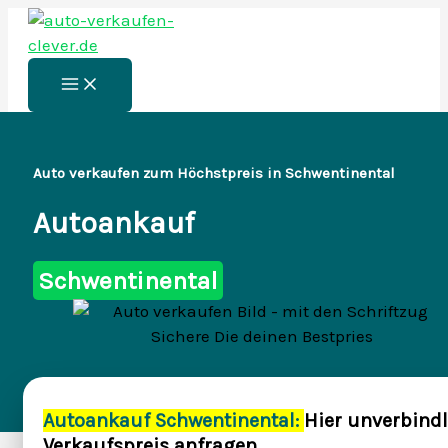
Zum
Inhalt
springen
Main
Menu
Auto verkaufen zum Höchstpreis in Schwentinental
Autoankauf
Schwentinental
Autoankauf Schwentinental:
Hier unverbindl
Verkaufspreis anfragen