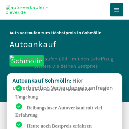
Zum
Inhalt
Mai
springen
Men
Auto verkaufen zum Höchstpreis in Schmölln
Autoankauf
Schmölln
Autoankauf Schmölln:
Hier
unverbindlich Verkaufspreis anfragen
Auto verkaufen in Schmölln &
Umgebung
Reibungsloser Autoverkauf mit viel
Erfahrung
Heute noch Bestpreis erfahren