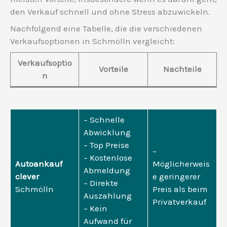
den Verkauf schnell und ohne Stress abzuwickeln.
Nachfolgend eine Tabelle, die die verschiedenen
Verkaufsoptionen in Schmölln vergleicht:
Verkaufsoptio
Vorteile
Nachteile
n
– Schnelle
Abwicklung
– Top Preise
–
– Kostenlose
Autoankauf
Möglicherweis
Abmeldung
clever
e geringerer
– Direkte
Schmölln
Preis als beim
Auszahlung
Privatverkauf
– Kein
Aufwand für