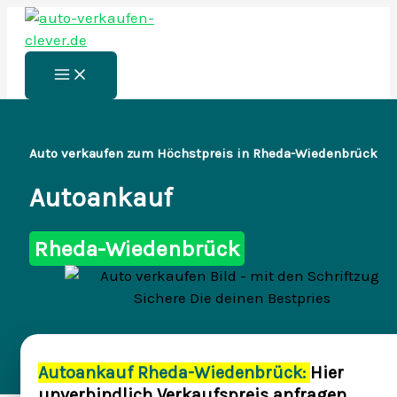
Zum
Inhalt
springen
Main
Menu
Auto verkaufen zum Höchstpreis in Rheda-Wiedenbrück
Autoankauf
Rheda-Wiedenbrück
Autoankauf Rheda-Wiedenbrück:
Hier
unverbindlich Verkaufspreis anfragen