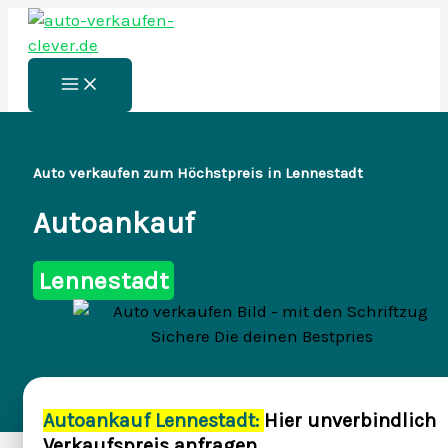
Zum
Inhalt
springen
Main
Menu
Auto verkaufen zum Höchstpreis in Lennestadt
Autoankauf
Lennestadt
Autoankauf Lennestadt:
Hier unverbindlich
Verkaufspreis anfragen