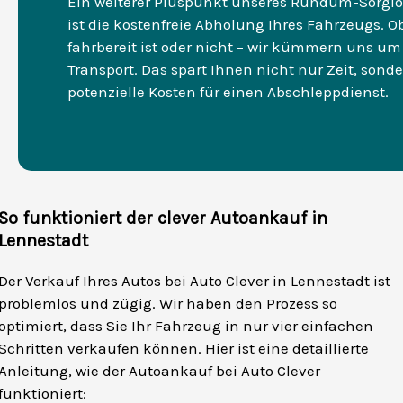
Ein weiterer Pluspunkt unseres Rundum-Sorgl
ist die kostenfreie Abholung Ihres Fahrzeugs. O
fahrbereit ist oder nicht – wir kümmern uns um
Transport. Das spart Ihnen nicht nur Zeit, sond
potenzielle Kosten für einen Abschleppdienst.
So funktioniert der clever Autoankauf in
Lennestadt
Der Verkauf Ihres Autos bei Auto Clever in Lennestadt ist
problemlos und zügig. Wir haben den Prozess so
optimiert, dass Sie Ihr Fahrzeug in nur vier einfachen
Schritten verkaufen können. Hier ist eine detaillierte
Anleitung, wie der Autoankauf bei Auto Clever
funktioniert: