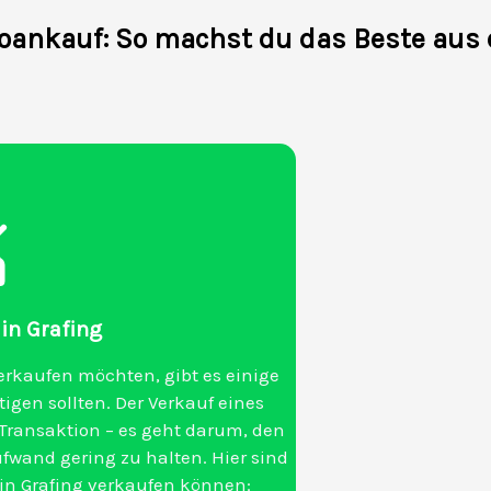
toankauf: So machst du das Beste aus
 in Grafing
erkaufen möchten, gibt es einige
igen sollten. Der Verkauf eines
 Transaktion – es geht darum, den
fwand gering zu halten. Hier sind
g in Grafing verkaufen können: