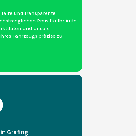
 faire und transparente
öchstmöglichen Preis für Ihr Auto
rktdaten und unsere
hres Fahrzeugs präzise zu
 in Grafing