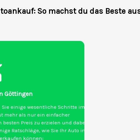
toankauf: So machst du das Beste au
in Göttingen
 Sie einige wesentliche Schritte im
t mehr als nur ein einfacher
 besten Preis zu erzielen und dabei
ige Ratschläge, wie Sie Ihr Auto in
 verkaufen können: