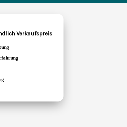
ndlich Verkaufspreis
bung
Erfahrung
ng