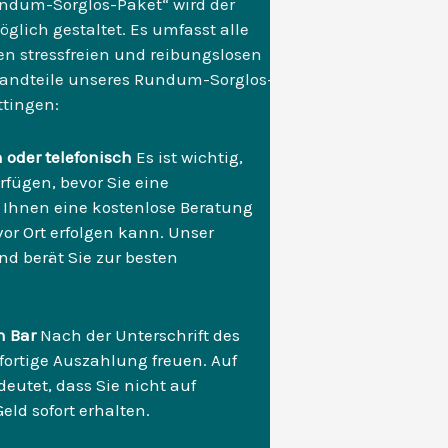
undum-Sorglos-Paket“ wird der
lich gestaltet. Es umfasst alle
en stressfreien und reibungslosen
standteile unseres Rundum-Sorglos-
ttingen:
 oder telefonisch
Es ist wichtig,
rfügen, bevor Sie eine
r Ihnen eine kostenlose Beratung
 vor Ort erfolgen kann. Unser
d berät Sie zur besten
n Bar
Nach der Unterschrift des
fortige Auszahlung freuen. Auf
deutet, dass Sie nicht auf
ld sofort erhalten.