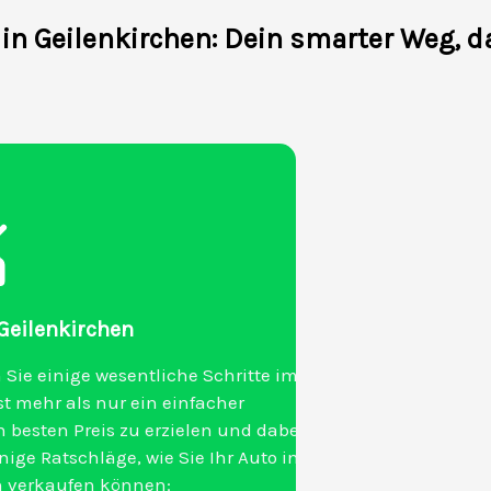
in Geilenkirchen: Dein smarter Weg, d
 Geilenkirchen
 Sie einige wesentliche Schritte im
t mehr als nur ein einfacher
 besten Preis zu erzielen und dabei
ige Ratschläge, wie Sie Ihr Auto in
ch verkaufen können: