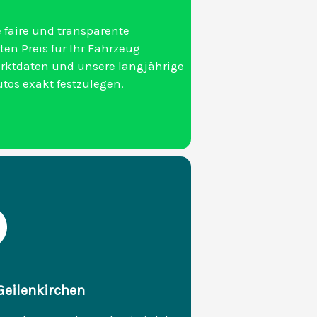
 faire und transparente
ten Preis für Ihr Fahrzeug
arktdaten und unsere langjährige
tos exakt festzulegen.
 Geilenkirchen