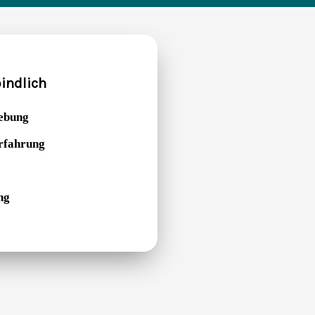
indlich
ebung
Erfahrung
ng