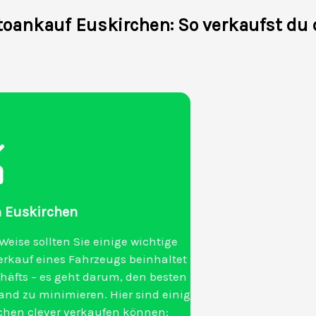
toankauf Euskirchen: So verkaufst du d
in Euskirchen
Weise sollten Sie einige wichtige
Verkauf eines Fahrzeugs beinhaltet
häfts – es geht darum, den besten
nd zu minimieren. Hier sind einige
rchen clever verkaufen können: