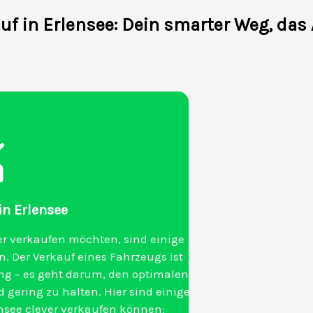
f in Erlensee: Dein smarter Weg, das
 in Erlensee
er verkaufen möchten, sind einige
. Der Verkauf eines Fahrzeugs ist
ang – es geht darum, den optimalen
 gering zu halten. Hier sind einige
ensee clever verkaufen können: