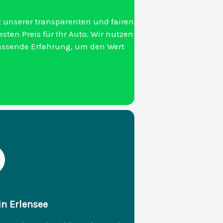
 unserer transparenten und fairen
ten Preis für Ihr Auto. Wir nutzen
assende Erfahrung, um den Wert
in Erlensee