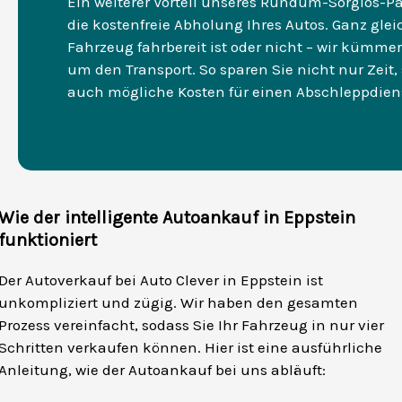
Ein weiterer Vorteil unseres Rundum-Sorglos-Pa
die kostenfreie Abholung Ihres Autos. Ganz gleic
Fahrzeug fahrbereit ist oder nicht – wir kümme
um den Transport. So sparen Sie nicht nur Zeit,
auch mögliche Kosten für einen Abschleppdien
Wie der intelligente Autoankauf in Eppstein
funktioniert
Der Autoverkauf bei Auto Clever in Eppstein ist
unkompliziert und zügig. Wir haben den gesamten
Prozess vereinfacht, sodass Sie Ihr Fahrzeug in nur vier
Schritten verkaufen können. Hier ist eine ausführliche
Anleitung, wie der Autoankauf bei uns abläuft: