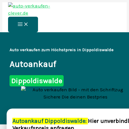
Zum
Inhalt
springen
Main
Menu
Auto verkaufen zum Höchstpreis in Dippoldiswalde
Autoankauf
Dippoldiswalde
Autoankauf Dippoldiswalde:
Hier unverbind
Verkaufspreis anfragen