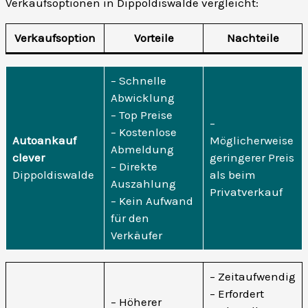
Verkaufsoptionen in Dippoldiswalde vergleicht:
Verkaufsoption
Vorteile
Nachteile
– Schnelle
Abwicklung
– Top Preise
–
– Kostenlose
Autoankauf
Möglicherweise
Abmeldung
clever
geringerer Preis
– Direkte
Dippoldiswalde
als beim
Auszahlung
Privatverkauf
– Kein Aufwand
für den
Verkäufer
– Zeitaufwendig
– Erfordert
– Höherer