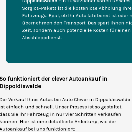
Dippoldiswalde
Ein zusätzlicher Vorteil unser
Sorglos-Pakets ist die kostenlose Abholung Ihre
Fahrzeugs. Egal, ob Ihr Auto fahrbereit ist oder n
übernehmen den Transport. Das spart Ihnen ni
Zeit, sondern auch potenzielle Kosten für einen
Abschleppdienst.
So funktioniert der clever Autoankauf in
Dippoldiswalde
Der Verkauf Ihres Autos bei Auto Clever in Dippoldiswalde
ist einfach und schnell. Unser Prozess ist so gestaltet,
dass Sie Ihr Fahrzeug in nur vier Schritten verkaufen
können. Hier ist eine detaillierte Anleitung, wie der
Autoankauf bei uns funktioniert: