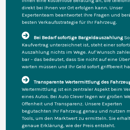
Ihnen eine kostenlose Beratung an, die telefoni
direkt bei Ihnen vor Ort erfolgen kann. Unser
Expertenteam beantwortet Ihre Fragen und berä
besten Verkaufsstrategie für Ihr Fahrzeug.
Bei Bedarf sofortige Bargeldauszahlung
So
Kaufvertrag unterzeichnet ist, steht einer sofor
Auszahlung nichts im Wege. Auf Wunsch zahlen
bar – das bedeutet, dass Sie nicht auf eine Üb
warten müssen und Ihr Geld sofort griffbereit h
Transparente Wertermittlung des Fahrzeu
Wertermittlung ist ein zentraler Aspekt beim Ve
eines Autos. Bei Auto Clever legen wir großen We
Offenheit und Transparenz. Unsere Experten
begutachten Ihr Fahrzeug genau und nutzen 
Tools, um den Marktwert zu ermitteln. Sie erhal
genaue Erklärung, wie der Preis entsteht.