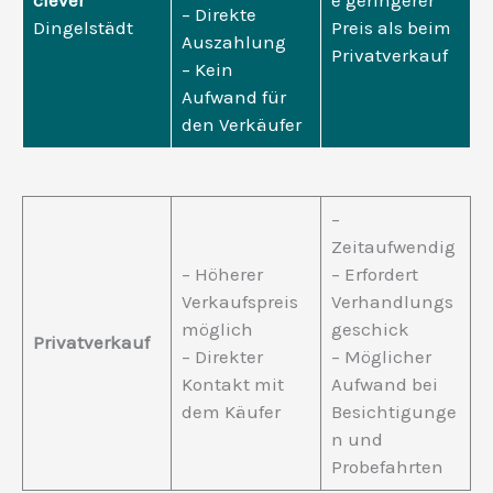
clever
e geringerer
– Direkte
Dingelstädt
Preis als beim
Auszahlung
Privatverkauf
– Kein
Aufwand für
den Verkäufer
–
Zeitaufwendig
– Höherer
– Erfordert
Verkaufspreis
Verhandlungs
möglich
geschick
Privatverkauf
– Direkter
– Möglicher
Kontakt mit
Aufwand bei
dem Käufer
Besichtigunge
n und
Probefahrten