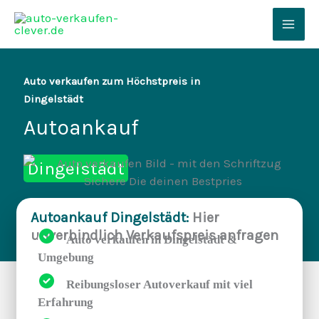
Zum
Inhalt
Mai
springen
Men
Auto verkaufen zum Höchstpreis in
Dingelstädt
Autoankauf
Dingelstädt
Autoankauf Dingelstädt:
Hier
unverbindlich Verkaufspreis anfragen
Auto verkaufen in Dingelstädt &
Umgebung
Reibungsloser Autoverkauf mit viel
Erfahrung