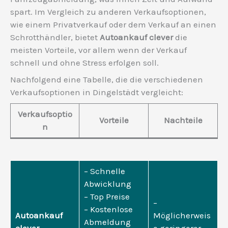
spart. Im Vergleich zu anderen Verkaufsoptionen,
wie einem Privatverkauf oder dem Verkauf an einen
Schrotthändler, bietet
Autoankauf clever
die
meisten Vorteile, vor allem wenn der Verkauf
schnell und ohne Stress erfolgen soll.
Nachfolgend eine Tabelle, die die verschiedenen
Verkaufsoptionen in Dingelstädt vergleicht:
Verkaufsoptio
Vorteile
Nachteile
n
– Schnelle
Abwicklung
– Top Preise
–
– Kostenlose
Autoankauf
Möglicherweis
Abmeldung