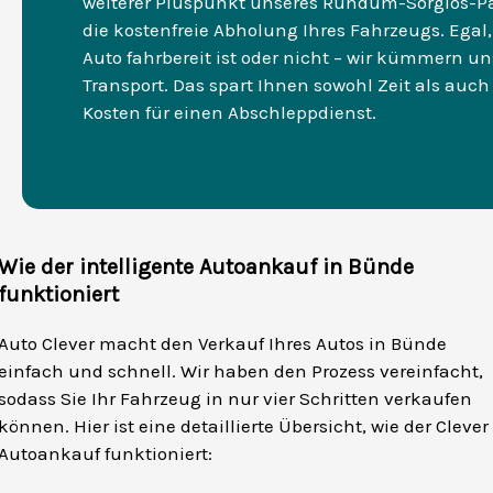
weiterer Pluspunkt unseres Rundum-Sorglos-Pa
die kostenfreie Abholung Ihres Fahrzeugs. Egal,
Auto fahrbereit ist oder nicht – wir kümmern u
Transport. Das spart Ihnen sowohl Zeit als auc
Kosten für einen Abschleppdienst.
Wie der intelligente Autoankauf in Bünde
funktioniert
Auto Clever macht den Verkauf Ihres Autos in Bünde
einfach und schnell. Wir haben den Prozess vereinfacht,
sodass Sie Ihr Fahrzeug in nur vier Schritten verkaufen
können. Hier ist eine detaillierte Übersicht, wie der Clever
Autoankauf funktioniert: