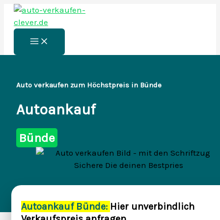
Zum
Inhalt
springen
Main
Menu
Auto verkaufen zum Höchstpreis in Bünde
Autoankauf
Bünde
Autoankauf Bünde:
Hier unverbindlich
Verkaufspreis anfragen