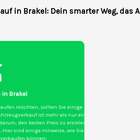
uf in Brakel: Dein smarter Weg, das 
e in Brakel
aufen möchten, sollten Sie einige
ahrzeugverkauf ist mehr als nur ein
darum, den besten Preis zu erzielen
Hier sind einige Hinweise, wie Sie
l verkaufen können: