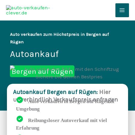
Zum
Inhalt
Mai
springen
Men
Auto verkaufen zum Höchstpreis in Bergen auf
Rügen
Autoankauf
Bergen auf Rügen
Autoankauf Bergen auf Rügen:
Hier
unverbindlich Verkaufspreis anfragen
Auto verkaufen in Bergen auf Rügen &
Umgebung
Reibungsloser Autoverkauf mit viel
Erfahrung