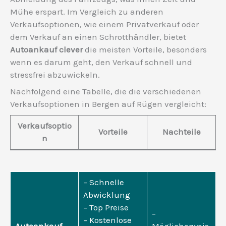
Mühe erspart. Im Vergleich zu anderen
Verkaufsoptionen, wie einem Privatverkauf oder
dem Verkauf an einen Schrotthändler, bietet
Autoankauf clever
die meisten Vorteile, besonders
wenn es darum geht, den Verkauf schnell und
stressfrei abzuwickeln.
Nachfolgend eine Tabelle, die die verschiedenen
Verkaufsoptionen in Bergen auf Rügen vergleicht:
Verkaufsoptio
Vorteile
Nachteile
n
– Schnelle
Abwicklung
– Top Preise
–
– Kostenlose