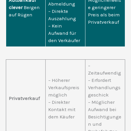
Autoankauf
Möglicherweis
Abmeldung
clever
Bergen
e geringerer
– Direkte
auf Rügen
Preis als beim
Auszahlung
Privatverkauf
– Kein
Aufwand für
den Verkäufer
–
Zeitaufwendig
– Höherer
– Erfordert
Verkaufspreis
Verhandlungs
möglich
geschick
Privatverkauf
– Direkter
– Möglicher
Kontakt mit
Aufwand bei
dem Käufer
Besichtigunge
n und