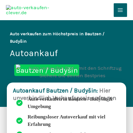
Zum
Inhalt
Mai
springen
Men
Auto verkaufen zum Höchstpreis in Bautzen /
Budyšin
Autoankauf
Bautzen / Budyšin
Autoankauf Bautzen / Budyšin:
Hier
unverbindlich Verkaufspreis anfragen
Auto verkaufen in Bautzen / Budyšin &
Umgebung
Reibungsloser Autoverkauf mit viel
Erfahrung