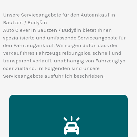
Unsere Serviceangebote für den Autoankauf in
Bautzen / Budyšin
Auto Clever in Bautzen / Budyšin bietet Ihnen
spezialisierte und umfassende Serviceangebote für
den Fahrzeugankauf. Wir sorgen dafür, dass der
Verkauf Ihres Fahrzeugs reibungslos, schnell und
transparent verläuft, unabhängig von Fahrzeugtyp
oder Zustand. Im Folgenden sind unsere
Serviceangebote ausführlich beschrieben: