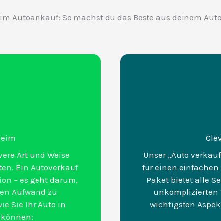
im Autoankauf: So machst du das Beste aus deinem Aut
nheim
Cle
vere Art und Weise
Unser „Auto verkau
ten. Ein Autoverkauf
für einen einfachen 
ion – es geht darum,
Paket bietet alle S
 den Aufwand zu
unkomplizierten V
ie Sie Ihr Auto in
wichtigsten Aspek
 können: