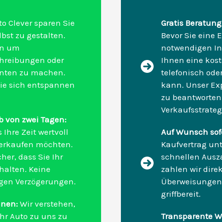
o Clever sparen Sie
Gratis Beratung
bst zu gestalten.
Bevor Sie eine E
en um
notwendigen In
chreibungen oder
Ihnen eine kost
enten zu machen.
telefonisch oder
 Sie sich entspannen
kann. Unser Exp
zu beantworten 
Verkaufsstrateg
 von zwei Tagen:
 Ihre Zeit wertvoll
Auf Wunsch sof
 verkaufen möchten.
Kaufvertrag unt
cher, dass Sie Ihr
schnellen Ausz
halten. Keine
zahlen wir dire
igen Verzögerungen.
Überweisungen 
griffbereit.
hnen:
Wir verstehen,
Ihr Auto zu uns zu
Transparente W