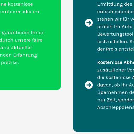
ine kostenlose
Ermittlung des 
Viernheim oder im
entscheidenden 
stehen wir für 
prüfen Ihr Aut
 garantieren Ihnen
Bewertungstool
 durch unsere faire
festzustellen. 
and aktueller
der Preis entste
enden Erfahrung
 präzise.
Kostenlose Abh
zusätzlicher Vo
die kostenlose
davon, ob Ihr Au
übernehmen den
nur Zeit, sonde
Abschleppdiens