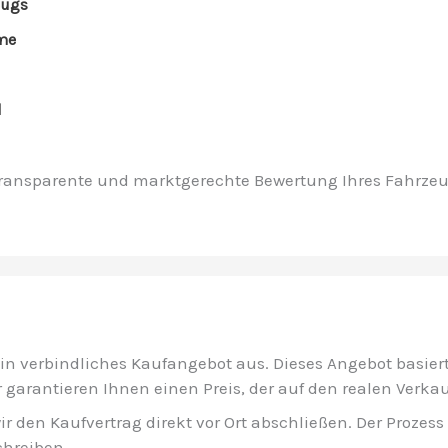
eugs
eme
l
 transparente und marktgerechte Bewertung Ihres Fahrzeug
ein verbindliches Kaufangebot aus. Dieses Angebot basie
 garantieren Ihnen einen Preis, der auf den realen Verka
den Kaufvertrag direkt vor Ort abschließen. Der Prozess i
chreiben.