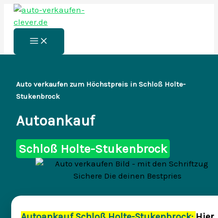
Zum
Inhalt
springen
Main
Menu
Auto verkaufen zum Höchstpreis in Schloß Holte-
Stukenbrock
Autoankauf
Schloß Holte-Stukenbrock
Autoankauf Schloß Holte-Stukenbrock:
Hier