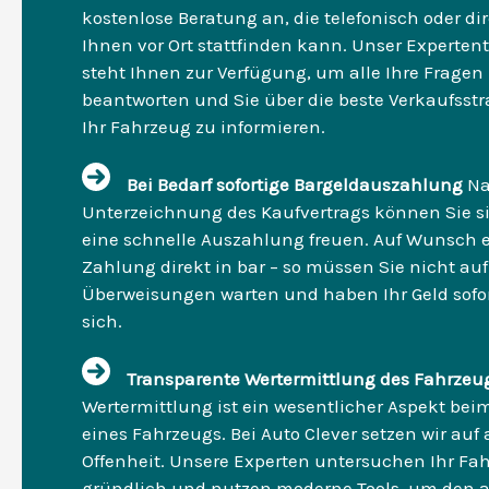
kostenlose Beratung an, die telefonisch oder dir
Ihnen vor Ort stattfinden kann. Unser Experte
steht Ihnen zur Verfügung, um alle Ihre Fragen
beantworten und Sie über die beste Verkaufsstra
Ihr Fahrzeug zu informieren.
Bei Bedarf sofortige Bargeldauszahlung
Na
Unterzeichnung des Kaufvertrags können Sie s
eine schnelle Auszahlung freuen. Auf Wunsch er
Zahlung direkt in bar – so müssen Sie nicht auf
Überweisungen warten und haben Ihr Geld sofor
sich.
Transparente Wertermittlung des Fahrzeu
Wertermittlung ist ein wesentlicher Aspekt bei
eines Fahrzeugs. Bei Auto Clever setzen wir auf
Offenheit. Unsere Experten untersuchen Ihr Fa
gründlich und nutzen moderne Tools, um den a