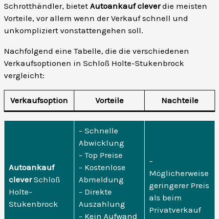
Schrotthändler, bietet
Autoankauf clever
die meisten
Vorteile, vor allem wenn der Verkauf schnell und
unkompliziert vonstattengehen soll.
Nachfolgend eine Tabelle, die die verschiedenen
Verkaufsoptionen in Schloß Holte-Stukenbrock
vergleicht:
Verkaufsoption
Vorteile
Nachteile
– Schnelle
Abwicklung
– Top Preise
–
Autoankauf
– Kostenlose
Möglicherweise
clever
Schloß
Abmeldung
geringerer Preis
Holte-
– Direkte
als beim
Stukenbrock
Auszahlung
Privatverkauf
– Kein Aufwand