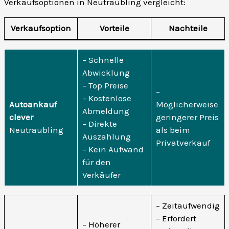
Verkaufsoptionen in Neutraubling vergleicht:
Verkaufsoption
Vorteile
Nachteile
– Schnelle
Abwicklung
– Top Preise
–
– Kostenlose
Autoankauf
Möglicherweise
Abmeldung
clever
geringerer Preis
– Direkte
Neutraubling
als beim
Auszahlung
Privatverkauf
– Kein Aufwand
für den
Verkäufer
– Zeitaufwendig
– Erfordert
– Höherer