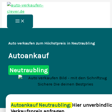
Zum
Inhalt
springen
Main
Menu
Auto verkaufen zum Höchstpreis in Neutraubling
Autoankauf
Neutraubling
Autoankauf Neutraubling:
Hier unverbindli
Verkaufspreis anfragen