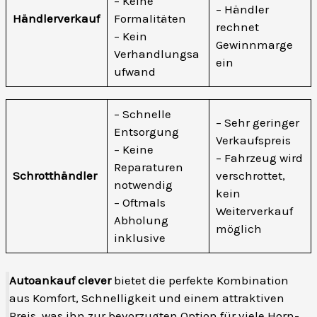
– Keine
– Händler
Händlerverkauf
Formalitäten
rechnet
– Kein
Gewinnmarge
Verhandlungsa
ein
ufwand
– Schnelle
– Sehr geringer
Entsorgung
Verkaufspreis
– Keine
– Fahrzeug wird
Reparaturen
Schrotthändler
verschrottet,
notwendig
kein
– Oftmals
Weiterverkauf
Abholung
möglich
inklusive
Autoankauf clever
bietet die perfekte Kombination
aus Komfort, Schnelligkeit und einem attraktiven
Preis, was ihn zur bevorzugten Option für viele Horn-