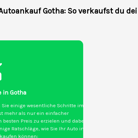
Autoankauf Gotha: So verkaufst du dei
e in Gotha
 Sie einige wesentliche Schritte im
t mehr als nur ein einfacher
 besten Preis zu erzielen und dabei
ige Ratschläge, wie Sie Ihr Auto in
erkaufen können: