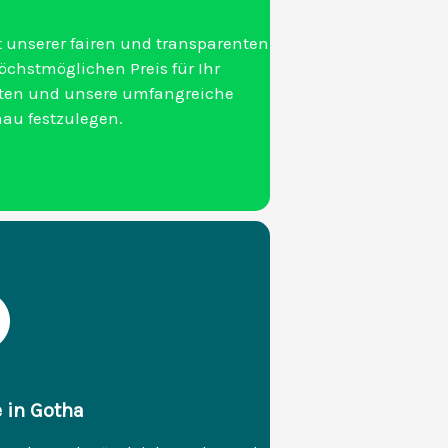
 unserer fairen und transparenten
chstmöglichen Preis für Ihr
aten und unsere umfangreiche
nau festzulegen.
e in Gotha