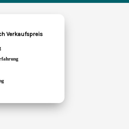
ch Verkaufspreis
g
Erfahrung
ng