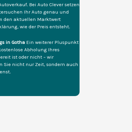
utoverkauf. Bei Auto Clever setzen
ntersuchen Ihr Auto genau und
 den aktuellen Marktwert
lärung, wie der Preis entsteht.
gs in Gotha
Ein weiterer Pluspunkt
kostenlose Abholung Ihres
reit ist oder nicht – wir
 Sie nicht nur Zeit, sondern auch
enst.