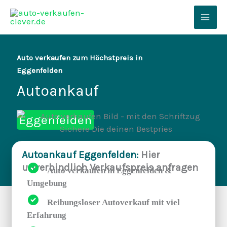
Zum
Inhalt
Mai
springen
Men
Auto verkaufen zum Höchstpreis in
Eggenfelden
Autoankauf
Eggenfelden
Autoankauf Eggenfelden:
Hier
unverbindlich Verkaufspreis anfragen
Auto verkaufen in Eggenfelden &
Umgebung
Reibungsloser Autoverkauf mit viel
Erfahrung