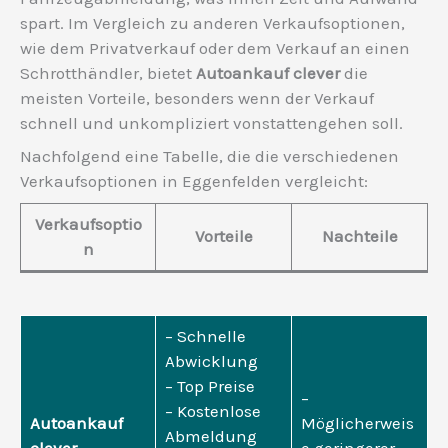
spart. Im Vergleich zu anderen Verkaufsoptionen,
wie dem Privatverkauf oder dem Verkauf an einen
Schrotthändler, bietet
Autoankauf clever
die
meisten Vorteile, besonders wenn der Verkauf
schnell und unkompliziert vonstattengehen soll.
Nachfolgend eine Tabelle, die die verschiedenen
Verkaufsoptionen in Eggenfelden vergleicht:
Verkaufsoptio
Vorteile
Nachteile
n
– Schnelle
Abwicklung
– Top Preise
–
– Kostenlose
Autoankauf
Möglicherweis
Abmeldung