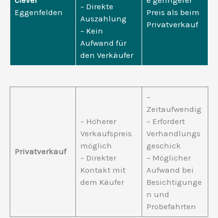
clever
e geringerer
– Direkte
Eggenfelden
Preis als beim
Auszahlung
Privatverkauf
– Kein
Aufwand für
den Verkäufer
–
Zeitaufwendig
– Höherer
– Erfordert
Verkaufspreis
Verhandlungs
möglich
geschick
Privatverkauf
– Direkter
– Möglicher
Kontakt mit
Aufwand bei
dem Käufer
Besichtigunge
n und
Probefahrten