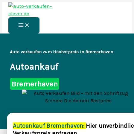
Zum
Inhalt
springen
Main
Menu
Auto verkaufen zum Höchstpreis in Bremerhaven
Autoankauf
Bremerhaven
Autoankauf Bremerhaven:
Hier unverbindli
Verkaufspreis anfragen